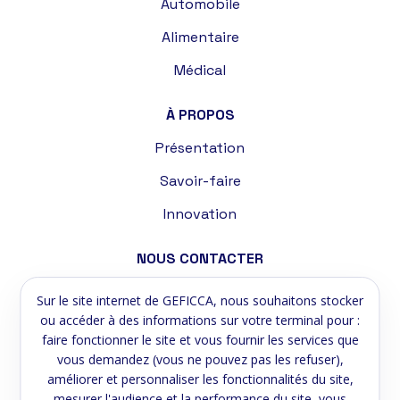
Automobile
Alimentaire
Médical
À PROPOS
Présentation
Savoir-faire
Innovation
NOUS CONTACTER
Allée des entrepreneurs –
Sur le site internet de GEFICCA, nous souhaitons stocker
ZI le Tremblat
ou accéder à des informations sur votre terminal pour :
58200 Cosne-sur-Loire
faire fonctionner le site et vous fournir les services que
vous demandez (vous ne pouvez pas les refuser),
Tél :
+33 3 86 39 59 75
améliorer et personnaliser les fonctionnalités du site,
mesurer l'audience et la performance du site, vous