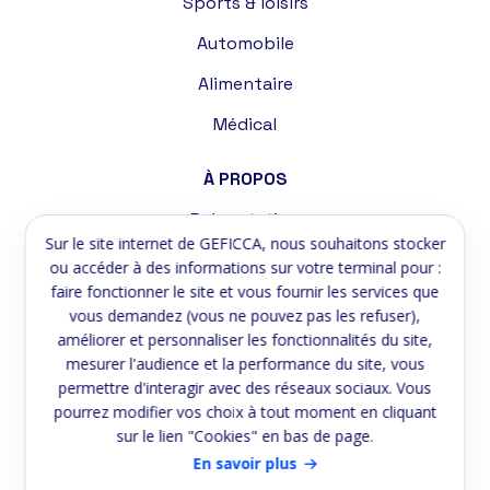
Sports & loisirs
Automobile
Alimentaire
Médical
À PROPOS
Présentation
Sur le site internet de GEFICCA, nous souhaitons stocker
Savoir-faire
ou accéder à des informations sur votre terminal pour :
faire fonctionner le site et vous fournir les services que
Innovation
vous demandez (vous ne pouvez pas les refuser),
améliorer et personnaliser les fonctionnalités du site,
NOUS CONTACTER
mesurer l'audience et la performance du site, vous
permettre d'interagir avec des réseaux sociaux. Vous
Allée des entrepreneurs –
pourrez modifier vos choix à tout moment en cliquant
ZI le Tremblat
sur le lien "Cookies" en bas de page.
58200 Cosne-sur-Loire
En savoir plus