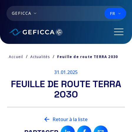
Aller au contenu principal
GEFICCA
FR
Accueil
Actualités
Feuille de route TERRA 2030
31.01.2025
FEUILLE DE ROUTE TERRA
2030
Retour à la liste